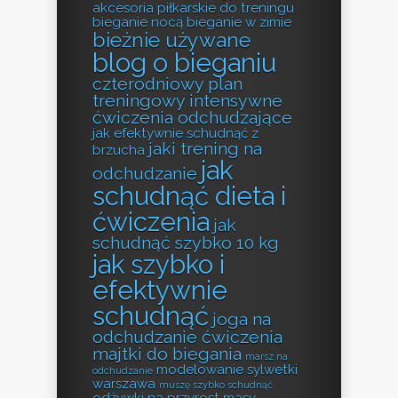
akcesoria piłkarskie do treningu
bieganie nocą
bieganie w zimie
bieżnie używane
blog o bieganiu
czterodniowy plan
treningowy
intensywne
ćwiczenia odchudzające
jak efektywnie schudnąć z
jaki trening na
brzucha
jak
odchudzanie
schudnąć dieta i
ćwiczenia
jak
schudnąć szybko 10 kg
jak szybko i
efektywnie
schudnąć
joga na
odchudzanie ćwiczenia
majtki do biegania
marsz na
modelowanie sylwetki
odchudzanie
warszawa
muszę szybko schudnąć