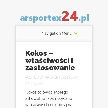
Navigation Menu
Kokos –
właściwości i
zastosowanie
POSTED BY
ARSPORTEX24.PL
ON
MAJ 29, 2021
Kokos to owoc, którego
zdrowotne i kosmetyczne
właściwości cenione są na