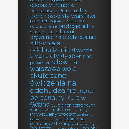
odżywki na przyrost masy
osobisty trener w
warszawie
Personalny
trener osobisty Warszawa
plan treningowy i dieta na
profesjonalny
odchudzanie
sprzęt do siłowni
pływanie na odchudzanie
siłownia a
odchudzanie
siłownia
bieżnia efekty
siłownia na
siłownia
powietrzu
warszawa wola
skuteczne
ćwiczenia na
odchudzanie
trener
personalny kurs w
Gdańsku
trener personalny
warszawa mokotów
trening
indywidualny wrocław
trening na
trening na
bieżni na schudnięcie
schudnięcie
trening personalny
Warszawa
Używany
ubranie sportowe