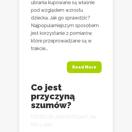
ubrania kupowane są właśnie
pod względem wzrostu
dziecka. Jak go sprawdzić?
Najpopularniejszym sposobem
jest korzystanie z pomiarów,
które przeprowadzane są w
trakcie...
Read More
Co jest
przyczyną
szumów?
POSTED BY
ARSPORTEX24.PL
ON
MAJ 2, 2021