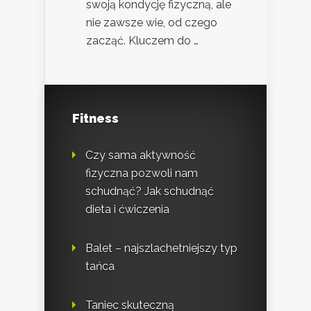
swoją kondycję fizyczną, ale
nie zawsze wie, od czego
zacząć. Kluczem do …
Fitness
Czy sama aktywność
fizyczna pozwoli nam
schudnąć? Jak schudnąć
dieta i ćwiczenia
Balet – najszlachetniejszy typ
tańca
Taniec skuteczną