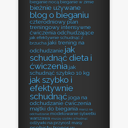
bieganie nocą
bieganie w zimie
bieżnie używane
blog o bieganiu
czterodniowy plan
treningowy
intensywne
ćwiczenia odchudzające
jak efektywnie schudnąć z
jaki trening na
brzucha
jak
odchudzanie
schudnąć dieta i
ćwiczenia
jak
schudnąć szybko 10 kg
jak szybko i
efektywnie
schudnąć
joga na
odchudzanie ćwiczenia
majtki do biegania
marsz na
modelowanie sylwetki
odchudzanie
warszawa
muszę szybko schudnąć
odżywki na przyrost masy
osobisty trener w