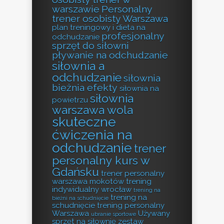
warszawie
Personalny
trener osobisty Warszawa
plan treningowy i dieta na
profesjonalny
odchudzanie
sprzęt do siłowni
pływanie na odchudzanie
siłownia a
odchudzanie
siłownia
bieżnia efekty
siłownia na
siłownia
powietrzu
warszawa wola
skuteczne
ćwiczenia na
odchudzanie
trener
personalny kurs w
Gdańsku
trener personalny
warszawa mokotów
trening
indywidualny wrocław
trening na
trening na
bieżni na schudnięcie
schudnięcie
trening personalny
Warszawa
Używany
ubranie sportowe
sprzęt na siłownię
zestaw