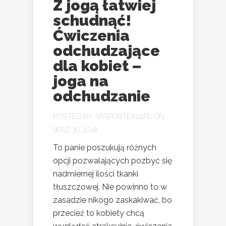
Z jogą łatwiej
schudnąć!
Ćwiczenia
odchudzające
dla kobiet –
joga na
odchudzanie
POSTED BY
ARSPORTEX24.PL
ON
WRZ 30, 2018
To panie poszukują różnych
opcji pozwalających pozbyć się
nadmiernej ilości tkanki
tłuszczowej. Nie powinno to w
zasadzie nikogo zaskakiwać, bo
przecież to kobiety chcą