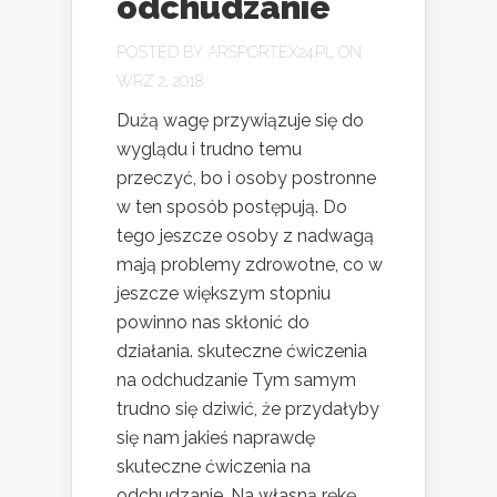
odchudzanie
POSTED BY
ARSPORTEX24.PL
ON
WRZ 2, 2018
Dużą wagę przywiązuje się do
wyglądu i trudno temu
przeczyć, bo i osoby postronne
w ten sposób postępują. Do
tego jeszcze osoby z nadwagą
mają problemy zdrowotne, co w
jeszcze większym stopniu
powinno nas skłonić do
działania. skuteczne ćwiczenia
na odchudzanie Tym samym
trudno się dziwić, że przydałyby
się nam jakieś naprawdę
skuteczne ćwiczenia na
odchudzanie. Na własną rękę