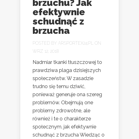
brzuchu? Jak
efektywnie
schudnąć z
brzucha
POSTED BY
ARSPORTEX24.PL
ON
WRZ 12, 2018
Nadmiar tkanki tłuszczowej to
prawdziwa plaga dzisiejszych
społeczeństw. W zasadzie
trudno się temu dziwić,
ponieważ generuje ona szereg
problemów. Obejmują one
problemy zdrowotne, ale
również i te o charakterze
społecznym. jak efektywnie
schudnąć z brzucha Wiedząc o