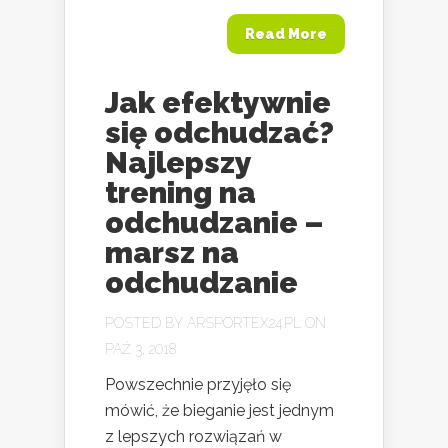
Read More
Jak efektywnie
się odchudzać?
Najlepszy
trening na
odchudzanie –
marsz na
odchudzanie
POSTED BY
ARSPORTEX24.PL
ON
PAŹ 3, 2018
Powszechnie przyjęło się
mówić, że bieganie jest jednym
z lepszych rozwiązań w