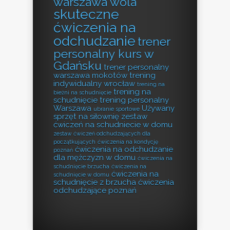
warszawa wola
skuteczne
ćwiczenia na
odchudzanie
trener
personalny kurs w
Gdańsku
trener personalny
warszawa mokotów
trening
indywidualny wrocław
trening na
trening na
bieżni na schudnięcie
schudnięcie
trening personalny
Warszawa
Używany
ubranie sportowe
sprzęt na siłownię
zestaw
ćwiczeń na schudniecie w domu
zestaw ćwiczeń odchudzających dla
początkujących
ćwiczenia na kondycję
ćwiczenia na odchudzanie
poznań
dla mężczyzn w domu
ćwiczenia na
schudnięcie brzucha
ćwiczenia na
ćwiczenia na
schudnięcie w domu
schudnięcie z brzucha
ćwiczenia
odchudzające poznań