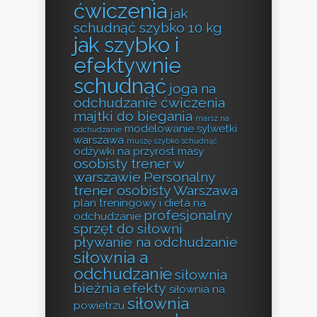
ćwiczenia
jak
schudnąć szybko 10 kg
jak szybko i
efektywnie
schudnąć
joga na
odchudzanie ćwiczenia
majtki do biegania
marsz na
modelowanie sylwetki
odchudzanie
warszawa
muszę szybko schudnąć
odżywki na przyrost masy
osobisty trener w
warszawie
Personalny
trener osobisty Warszawa
plan treningowy i dieta na
profesjonalny
odchudzanie
sprzęt do siłowni
pływanie na odchudzanie
siłownia a
odchudzanie
siłownia
bieżnia efekty
siłownia na
siłownia
powietrzu