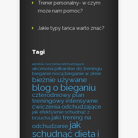
Trener personalny- w czym
może nam pomóc?
Jakie typy tańca warto znać?
Tagi
aerobik ćwiczenia odchudzające
akcesoria piłkarskie do treningu
bieganie nocą
bieganie w zimie
bieżnie używane
blog o bieganiu
czterodniowy plan
treningowy
intensywne
ćwiczenia odchudzające
jak efektywnie schudnąć z
jaki trening na
brzucha
jak
odchudzanie
schudnąć dieta i