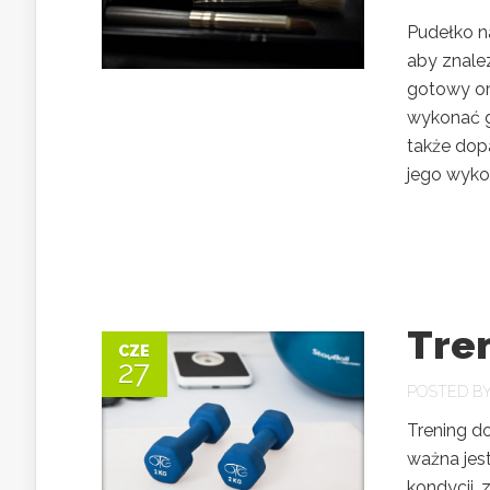
Pudełko n
aby znale
gotowy or
wykonać g
także dop
jego wykon
Tre
CZE
27
POSTED B
Trening d
ważna jes
kondycji, 