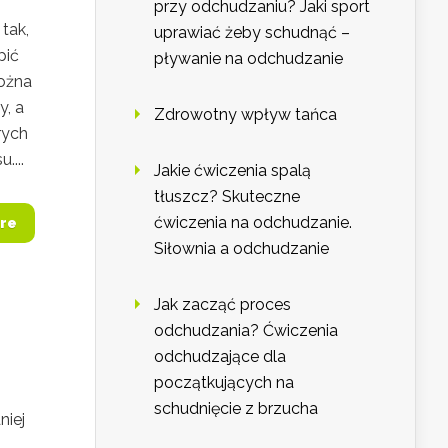
przy odchudzaniu? Jaki sport
tak,
uprawiać żeby schudnąć –
pić
pływanie na odchudzanie
można
y, a
Zdrowotny wpływ tańca
rych
....
Jakie ćwiczenia spalą
tłuszcz? Skuteczne
ćwiczenia na odchudzanie.
re
Siłownia a odchudzanie
Jak zacząć proces
odchudzania? Ćwiczenia
odchudzające dla
początkujących na
schudnięcie z brzucha
niej