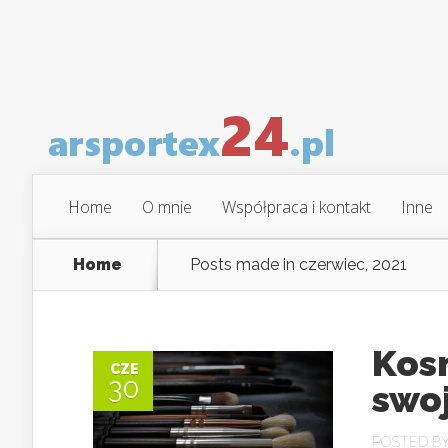
Home
O mnie
Współpraca i kontakt
Inne
Home
Posts made in czerwiec, 2021
Kos
CZE
30
swoj
POSTED B