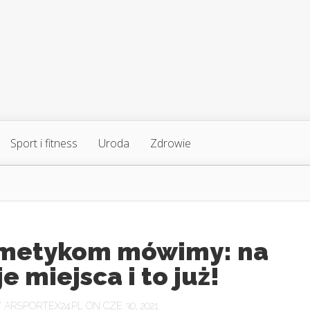
Sport i fitness
Uroda
Zdrowie
metykom mówimy: na
e miejsca i to już!
Y
ARSPORTEX24.PL
ON CZE 30, 2021