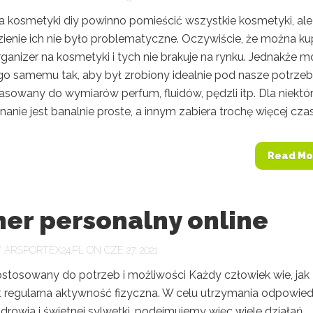
a kosmetyki diy powinno pomieścić wszystkie kosmetyki, ale 
zienie ich nie było problematyczne. Oczywiście, że można ku
ganizer na kosmetyki i tych nie brakuje na rynku. Jednakże 
o samemu tak, aby był zrobiony idealnie pod nasze potrzeb
asowany do wymiarów perfum, fluidów, pędzli itp. Dla niektó
anie jest banalnie proste, a innym zabiera trochę więcej czasu
Read Mo
ner personalny online
Y
ARSPORTEX24.PL
ON CZE 27, 2021
ostosowany do potrzeb i możliwości Każdy człowiek wie, jak
t regularna aktywność fizyczna. W celu utrzymania odpowied
zdrowia i świetnej sylwetki, podejmujemy więc wiele działań.