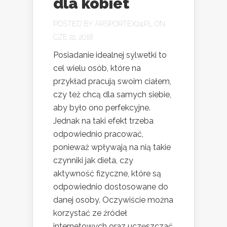
dla kobiet
POSTED BY
ARSPORTEX24.PL
ON
CZE 22, 2018
Posiadanie idealnej sylwetki to
cel wielu osób, które na
przykład pracują swoim ciałem,
czy też chcą dla samych siebie,
aby było ono perfekcyjne.
Jednak na taki efekt trzeba
odpowiednio pracować,
ponieważ wpływają na nią takie
czynniki jak dieta, czy
aktywność fizyczne, które są
odpowiednio dostosowane do
danej osoby. Oczywiście można
korzystać ze źródeł
internetowych oraz uczęszczać