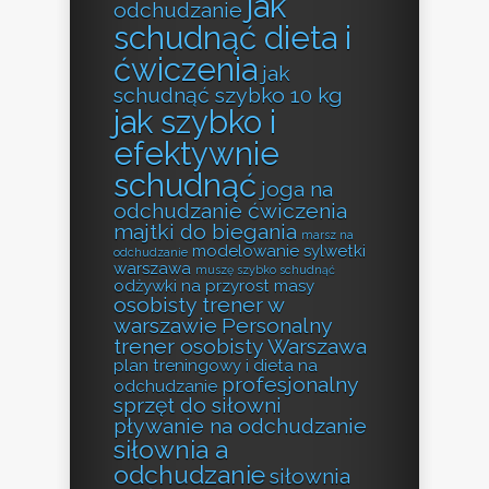
jak
odchudzanie
schudnąć dieta i
ćwiczenia
jak
schudnąć szybko 10 kg
jak szybko i
efektywnie
schudnąć
joga na
odchudzanie ćwiczenia
majtki do biegania
marsz na
modelowanie sylwetki
odchudzanie
warszawa
muszę szybko schudnąć
odżywki na przyrost masy
osobisty trener w
warszawie
Personalny
trener osobisty Warszawa
plan treningowy i dieta na
profesjonalny
odchudzanie
sprzęt do siłowni
pływanie na odchudzanie
siłownia a
odchudzanie
siłownia