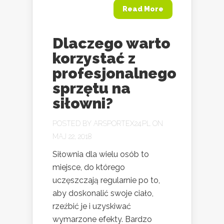
Read More
Dlaczego warto
korzystać z
profesjonalnego
sprzętu na
siłowni?
POSTED BY
ARSPORTEX24.PL
ON
MAJ 22, 2018
Siłownia dla wielu osób to
miejsce, do którego
uczęszczają regularnie po to,
aby doskonalić swoje ciało,
rzeźbić je i uzyskiwać
wymarzone efekty. Bardzo