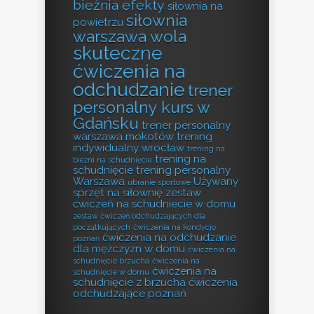
bieżnia efekty
siłownia na
siłownia
powietrzu
warszawa wola
skuteczne
ćwiczenia na
odchudzanie
trener
personalny kurs w
Gdańsku
trener personalny
warszawa mokotów
trening
indywidualny wrocław
trening na
trening na
bieżni na schudnięcie
schudnięcie
trening personalny
Warszawa
Używany
ubranie sportowe
sprzęt na siłownię
zestaw
ćwiczeń na schudniecie w domu
zestaw ćwiczeń odchudzających dla
początkujących
ćwiczenia na kondycję
ćwiczenia na odchudzanie
poznań
dla mężczyzn w domu
ćwiczenia na
schudnięcie brzucha
ćwiczenia na
ćwiczenia na
schudnięcie w domu
schudnięcie z brzucha
ćwiczenia
odchudzające poznań