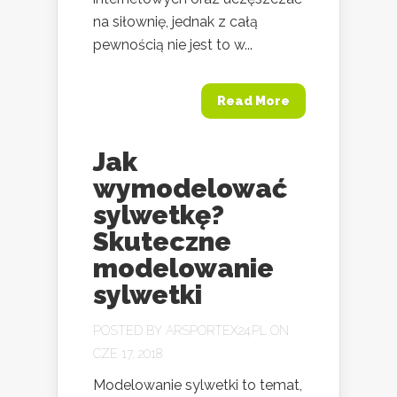
na siłownię, jednak z całą
pewnością nie jest to w...
Read More
Jak
wymodelować
sylwetkę?
Skuteczne
modelowanie
sylwetki
POSTED BY
ARSPORTEX24.PL
ON
CZE 17, 2018
Modelowanie sylwetki to temat,