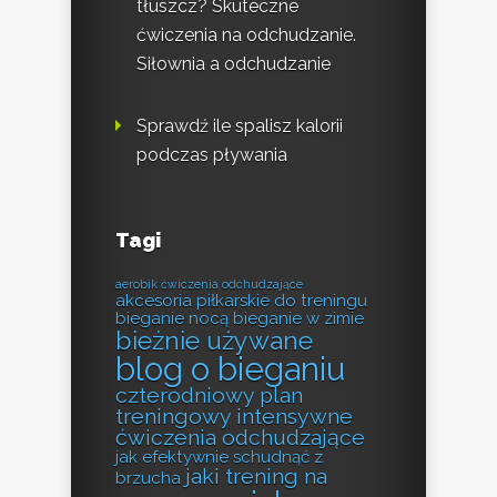
tłuszcz? Skuteczne
ćwiczenia na odchudzanie.
Siłownia a odchudzanie
Sprawdź ile spalisz kalorii
podczas pływania
Tagi
aerobik ćwiczenia odchudzające
akcesoria piłkarskie do treningu
bieganie nocą
bieganie w zimie
bieżnie używane
blog o bieganiu
czterodniowy plan
treningowy
intensywne
ćwiczenia odchudzające
jak efektywnie schudnąć z
jaki trening na
brzucha