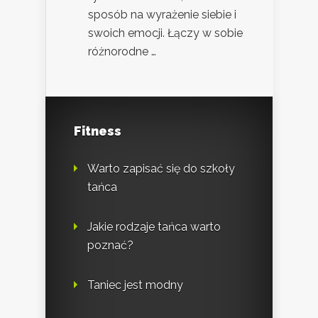
sposób na wyrażenie siebie i
swoich emocji. Łączy w sobie
różnorodne …
Fitness
Warto zapisać się do szkoły
tańca
Jakie rodzaje tańca warto
poznać?
Taniec jest modny