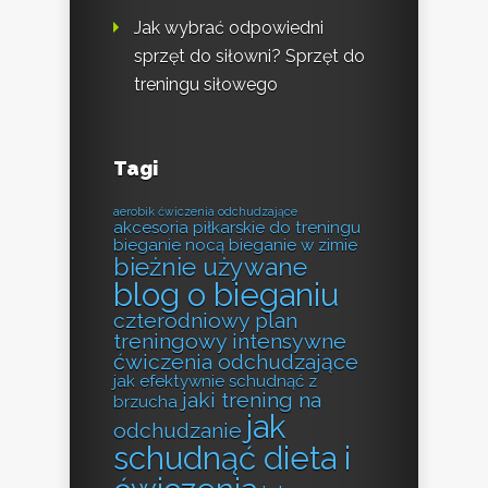
Jak wybrać odpowiedni
sprzęt do siłowni? Sprzęt do
treningu siłowego
Tagi
aerobik ćwiczenia odchudzające
akcesoria piłkarskie do treningu
bieganie nocą
bieganie w zimie
bieżnie używane
blog o bieganiu
czterodniowy plan
treningowy
intensywne
ćwiczenia odchudzające
jak efektywnie schudnąć z
jaki trening na
brzucha
jak
odchudzanie
schudnąć dieta i