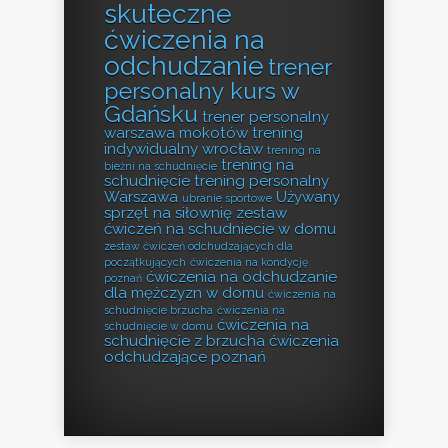
skuteczne
ćwiczenia na
odchudzanie
trener
personalny kurs w
Gdańsku
trener personalny
warszawa mokotów
trening
indywidualny wrocław
trening na
trening na
bieżni na schudnięcie
schudnięcie
trening personalny
Warszawa
Używany
ubranie sportowe
sprzęt na siłownię
zestaw
ćwiczeń na schudniecie w domu
zestaw ćwiczeń odchudzających dla
początkujących
ćwiczenia na kondycję
ćwiczenia na odchudzanie
poznań
dla mężczyzn w domu
ćwiczenia na
schudnięcie brzucha
ćwiczenia na
ćwiczenia na
schudnięcie w domu
schudnięcie z brzucha
ćwiczenia
odchudzające poznań