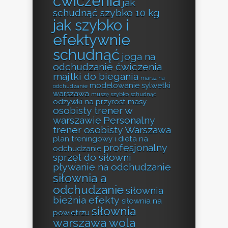
ćwiczenia
jak
schudnąć szybko 10 kg
jak szybko i
efektywnie
schudnąć
joga na
odchudzanie ćwiczenia
majtki do biegania
marsz na
modelowanie sylwetki
odchudzanie
warszawa
muszę szybko schudnąć
odżywki na przyrost masy
osobisty trener w
warszawie
Personalny
trener osobisty Warszawa
plan treningowy i dieta na
profesjonalny
odchudzanie
sprzęt do siłowni
pływanie na odchudzanie
siłownia a
odchudzanie
siłownia
bieżnia efekty
siłownia na
siłownia
powietrzu
warszawa wola