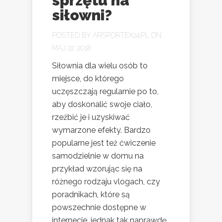
sprzętu na
siłowni?
POSTED BY
ARSPORTEX24.PL
ON
MAJ 22, 2018
Siłownia dla wielu osób to
miejsce, do którego
uczęszczają regularnie po to,
aby doskonalić swoje ciało,
rzeźbić je i uzyskiwać
wymarzone efekty. Bardzo
popularne jest też ćwiczenie
samodzielnie w domu na
przykład wzorując się na
różnego rodzaju vlogach, czy
poradnikach, które są
powszechnie dostępne w
internecie, jednak tak naprawdę