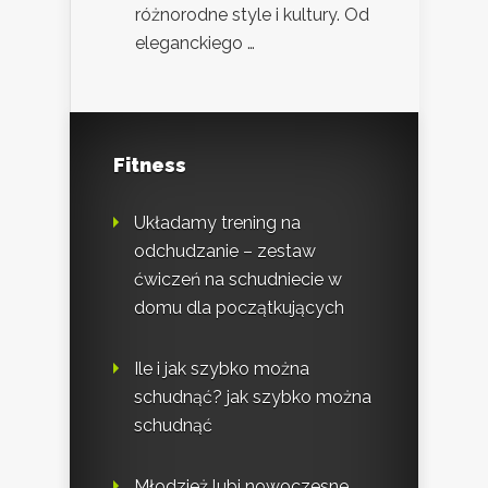
różnorodne style i kultury. Od
eleganckiego …
Fitness
Układamy trening na
odchudzanie – zestaw
ćwiczeń na schudniecie w
domu dla początkujących
Ile i jak szybko można
schudnąć? jak szybko można
schudnąć
Młodzież lubi nowoczesne