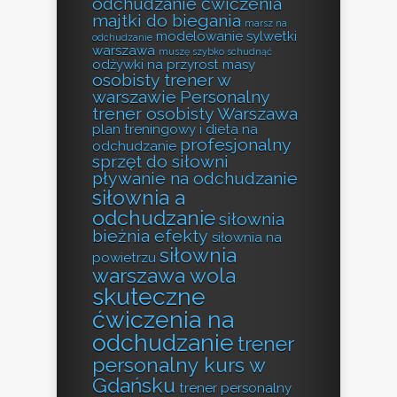
odchudzanie ćwiczenia
majtki do biegania
marsz na
modelowanie sylwetki
odchudzanie
warszawa
muszę szybko schudnąć
odżywki na przyrost masy
osobisty trener w
warszawie
Personalny
trener osobisty Warszawa
plan treningowy i dieta na
profesjonalny
odchudzanie
sprzęt do siłowni
pływanie na odchudzanie
siłownia a
odchudzanie
siłownia
bieżnia efekty
siłownia na
siłownia
powietrzu
warszawa wola
skuteczne
ćwiczenia na
odchudzanie
trener
personalny kurs w
Gdańsku
trener personalny