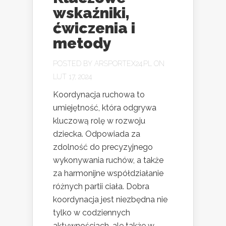
wskaźniki,
ćwiczenia i
metody
POSTED BY
ARSPORTEX24.PL
ON
LUT 17, 2024
Koordynacja ruchowa to
umiejętność, która odgrywa
kluczową rolę w rozwoju
dziecka. Odpowiada za
zdolność do precyzyjnego
wykonywania ruchów, a także
za harmonijne współdziałanie
różnych partii ciała. Dobra
koordynacja jest niezbędna nie
tylko w codziennych
aktywnościach, ale także w