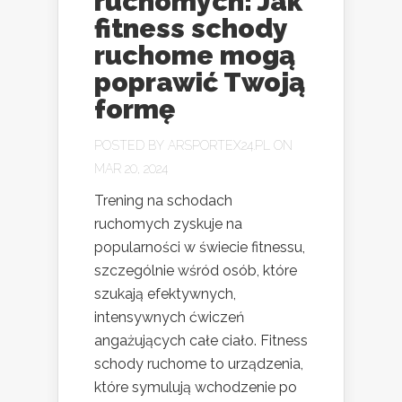
ruchomych: Jak
fitness schody
ruchome mogą
poprawić Twoją
formę
POSTED BY
ARSPORTEX24.PL
ON
MAR 20, 2024
Trening na schodach
ruchomych zyskuje na
popularności w świecie fitnessu,
szczególnie wśród osób, które
szukają efektywnych,
intensywnych ćwiczeń
angażujących całe ciało. Fitness
schody ruchome to urządzenia,
które symulują wchodzenie po