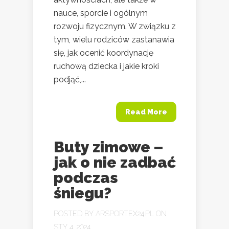
nauce, sporcie i ogólnym
rozwoju fizycznym. W związku z
tym, wielu rodziców zastanawia
się, jak ocenić koordynację
ruchową dziecka i jakie kroki
podjąć,...
Read More
Buty zimowe –
jak o nie zadbać
podczas
śniegu?
POSTED BY
ARSPORTEX24.PL
ON
STY 4, 2024