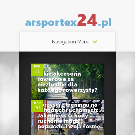
Navigation Menu
0
KWI
21
Jakie akcesoria
rowerowe są
0
niezbędne dla
każdego rowerzysty?
MAR
Korzyści z treningu na
20
schodach ruchomych:
Jak fitness schody
ruchome mogą
poprawić Twoją formę