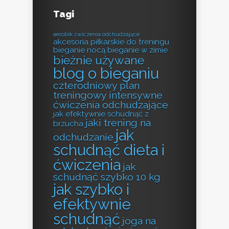
Tagi
aerobik ćwiczenia odchudzające
akcesoria piłkarskie do treningu
bieganie nocą
bieganie w zimie
bieżnie używane
blog o bieganiu
czterodniowy plan
treningowy
intensywne
ćwiczenia odchudzające
jak efektywnie schudnąć z
jaki trening na
brzucha
jak
odchudzanie
schudnąć dieta i
ćwiczenia
jak
schudnąć szybko 10 kg
jak szybko i
efektywnie
schudnąć
joga na