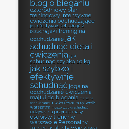
blog o bieganiu
czterodniowy plan
treningowy
intensywne
ćwiczenia odchudzające
jak efektywnie schudnąć z
jaki trening na
brzucha
jak
odchudzanie
schudnąć dieta i
ćwiczenia
jak
schudnąć szybko 10 kg
jak szybko i
efektywnie
schudnąć
joga na
odchudzanie ćwiczenia
majtki do biegania
marsz na
modelowanie sylwetki
odchudzanie
warszawa
muszę szybko schudnąć
odżywki na przyrost masy
osobisty trener w
warszawie
Personalny
trener osobisty Warszawa