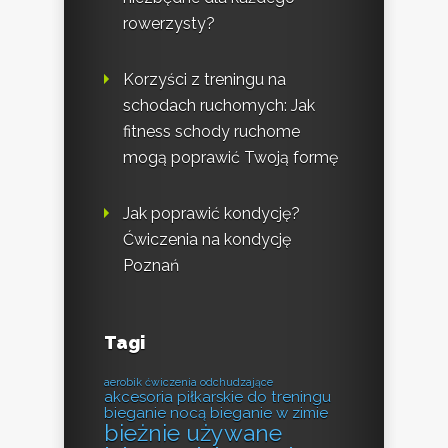
rowerzysty?
Korzyści z treningu na
schodach ruchomych: Jak
fitness schody ruchome
mogą poprawić Twoją formę
Jak poprawić kondycję?
Ćwiczenia na kondycję
Poznań
Tagi
aerobik ćwiczenia odchudzające
akcesoria piłkarskie do treningu
bieganie nocą
bieganie w zimie
bieżnie używane