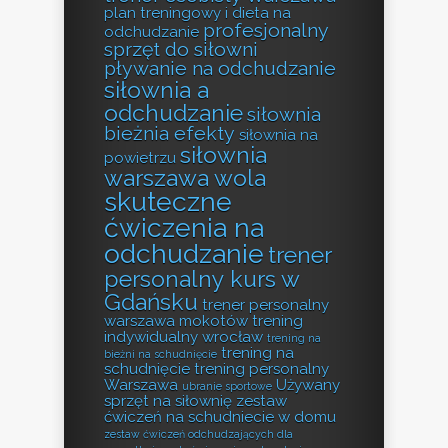
plan treningowy i dieta na
profesjonalny
odchudzanie
sprzęt do siłowni
pływanie na odchudzanie
siłownia a
odchudzanie
siłownia
bieżnia efekty
siłownia na
siłownia
powietrzu
warszawa wola
skuteczne
ćwiczenia na
odchudzanie
trener
personalny kurs w
Gdańsku
trener personalny
warszawa mokotów
trening
indywidualny wrocław
trening na
trening na
bieżni na schudnięcie
schudnięcie
trening personalny
Warszawa
Używany
ubranie sportowe
sprzęt na siłownię
zestaw
ćwiczeń na schudniecie w domu
zestaw ćwiczeń odchudzających dla