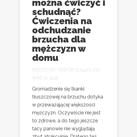
można ćwiczyć i
schudnąć?
Ćwiczenia na
odchudzanie
brzucha dla
mężczyzn w
domu
POSTED BY
ARSPORTEX24.PL
ON
WRZ 22, 2018
Gromadzenie się tkanki
tłuszczowej na brzuchu dotyka
w przeważającej większości
mężczyzn. Oczywiście nie jest
to zdrowe, a do tego jeszcze
tacy panowie nie wyglądają
zbyt atrakcyjnie. Dlatego też