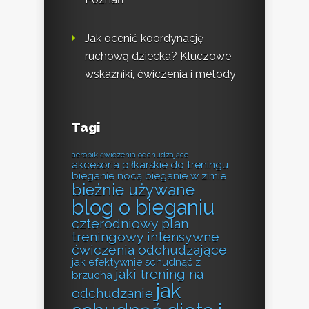
Jak ocenić koordynację
ruchową dziecka? Kluczowe
wskaźniki, ćwiczenia i metody
Tagi
aerobik ćwiczenia odchudzające
akcesoria piłkarskie do treningu
bieganie nocą
bieganie w zimie
bieżnie używane
blog o bieganiu
czterodniowy plan
treningowy
intensywne
ćwiczenia odchudzające
jak efektywnie schudnąć z
jaki trening na
brzucha
jak
odchudzanie