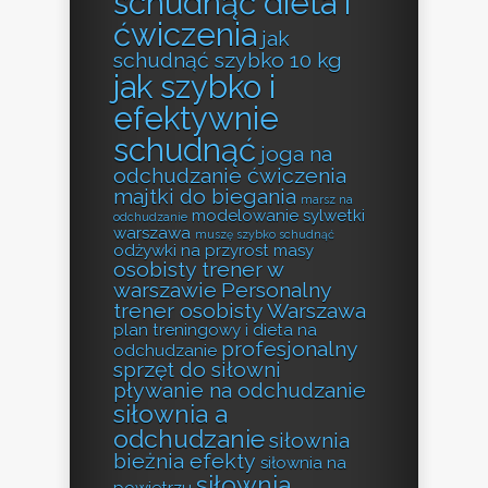
schudnąć dieta i
ćwiczenia
jak
schudnąć szybko 10 kg
jak szybko i
efektywnie
schudnąć
joga na
odchudzanie ćwiczenia
majtki do biegania
marsz na
modelowanie sylwetki
odchudzanie
warszawa
muszę szybko schudnąć
odżywki na przyrost masy
osobisty trener w
warszawie
Personalny
trener osobisty Warszawa
plan treningowy i dieta na
profesjonalny
odchudzanie
sprzęt do siłowni
pływanie na odchudzanie
siłownia a
odchudzanie
siłownia
bieżnia efekty
siłownia na
siłownia