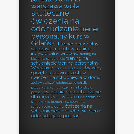
powietrzu
warszawa wola
skuteczne
ćwiczenia na
odchudzanie
trener
personalny kurs w
Gdańsku
trener personalny
warszawa mokotów
trening
indywidualny wrocław
trening na
trening na
bieżni na schudnięcie
schudnięcie
trening personalny
Warszawa
Używany
ubranie sportowe
sprzęt na siłownię
zestaw
ćwiczeń na schudniecie w domu
zestaw ćwiczeń odchudzających dla
początkujących
ćwiczenia na kondycję
ćwiczenia na odchudzanie
poznań
dla mężczyzn w domu
ćwiczenia na
schudnięcie brzucha
ćwiczenia na
ćwiczenia na
schudnięcie w domu
schudnięcie z brzucha
ćwiczenia
odchudzające poznań