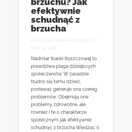
brzuchu? Jak
efektywnie
schudnąć z
brzucha
POSTED BY
ARSPORTEX24.PL
ON
WRZ 12, 2018
Nadmiar tkanki tłuszczowej to
prawdziwa plaga dzisiejszych
społeczeństw. W zasadzie
trudno się temu dziwić,
ponieważ generuje ona szereg
problemów. Obejmują one
problemy zdrowotne, ale
również i te o charakterze
społecznym. jak efektywnie
schudnąć z brzucha Wiedząc o