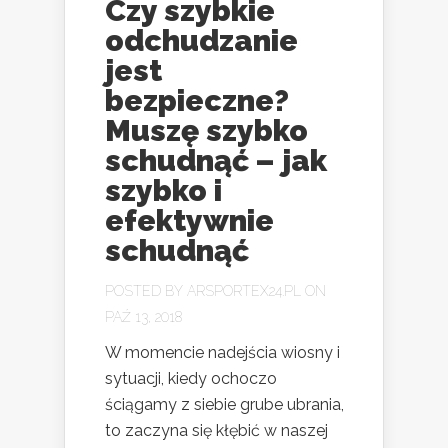
Czy szybkie
odchudzanie
jest
bezpieczne?
Muszę szybko
schudnąć – jak
szybko i
efektywnie
schudnąć
POSTED BY
ARSPORTEX24.PL
ON
PAŹ 13, 2018
W momencie nadejścia wiosny i
sytuacji, kiedy ochoczo
ściągamy z siebie grube ubrania,
to zaczyna się kłębić w naszej