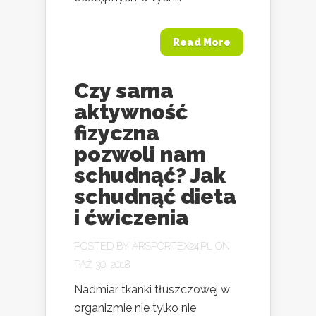
Read More
Czy sama
aktywność
fizyczna
pozwoli nam
schudnąć? Jak
schudnąć dieta
i ćwiczenia
POSTED BY
ARSPORTEX24.PL
ON
PAŹ 30, 2018
Nadmiar tkanki tłuszczowej w
organizmie nie tylko nie