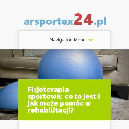
Navigation Menu
Fizjoterapia
sportowa: co to jest i
jak może pomóc w
rehabilitacji?