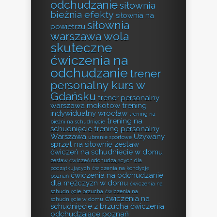
odchudzanie
siłownia
bieżnia efekty
siłownia na
siłownia
powietrzu
warszawa wola
skuteczne
ćwiczenia na
odchudzanie
trener
personalny kurs w
Gdańsku
trener personalny
warszawa mokotów
trening
indywidualny wrocław
trening na
trening na
bieżni na schudnięcie
schudnięcie
trening personalny
Warszawa
Używany
ubranie sportowe
sprzęt na siłownię
zestaw
ćwiczeń na schudniecie w domu
zestaw ćwiczeń odchudzających dla
początkujących
ćwiczenia na kondycję
ćwiczenia na odchudzanie
poznań
dla mężczyzn w domu
ćwiczenia na
schudnięcie brzucha
ćwiczenia na
ćwiczenia na
schudnięcie w domu
schudnięcie z brzucha
ćwiczenia
odchudzające poznań