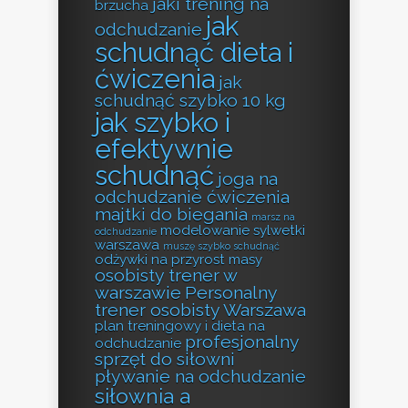
jaki trening na
brzucha
jak
odchudzanie
schudnąć dieta i
ćwiczenia
jak
schudnąć szybko 10 kg
jak szybko i
efektywnie
schudnąć
joga na
odchudzanie ćwiczenia
majtki do biegania
marsz na
modelowanie sylwetki
odchudzanie
warszawa
muszę szybko schudnąć
odżywki na przyrost masy
osobisty trener w
warszawie
Personalny
trener osobisty Warszawa
plan treningowy i dieta na
profesjonalny
odchudzanie
sprzęt do siłowni
pływanie na odchudzanie
siłownia a