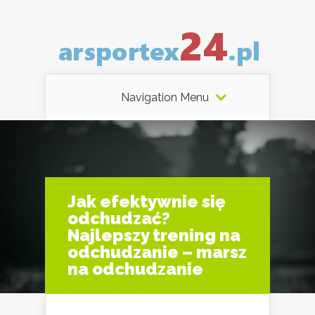
Navigation Menu
Jak efektywnie się
odchudzać?
Najlepszy trening na
odchudzanie – marsz
na odchudzanie