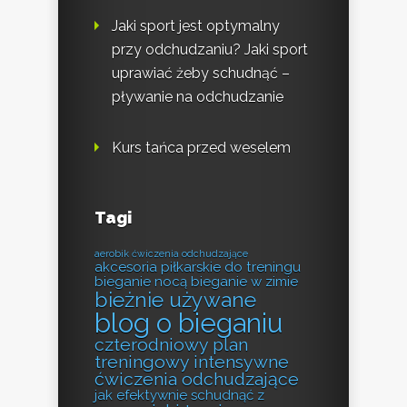
Jaki sport jest optymalny
przy odchudzaniu? Jaki sport
uprawiać żeby schudnąć –
pływanie na odchudzanie
Kurs tańca przed weselem
Tagi
aerobik ćwiczenia odchudzające
akcesoria piłkarskie do treningu
bieganie nocą
bieganie w zimie
bieżnie używane
blog o bieganiu
czterodniowy plan
treningowy
intensywne
ćwiczenia odchudzające
jak efektywnie schudnąć z