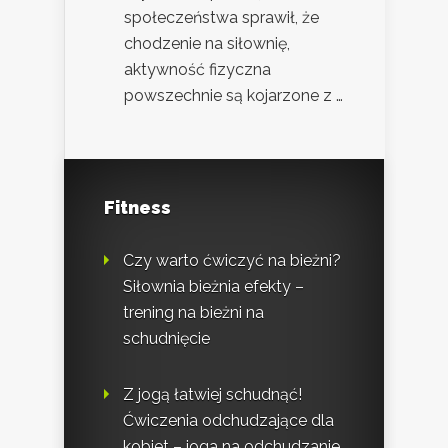
społeczeństwa sprawił, że
chodzenie na siłownię,
aktywność fizyczna
powszechnie są kojarzone z …
Fitness
Czy warto ćwiczyć na bieżni?
Siłownia bieżnia efekty –
trening na bieżni na
schudnięcie
Z jogą łatwiej schudnąć!
Ćwiczenia odchudzające dla
kobiet – joga na odchudzanie