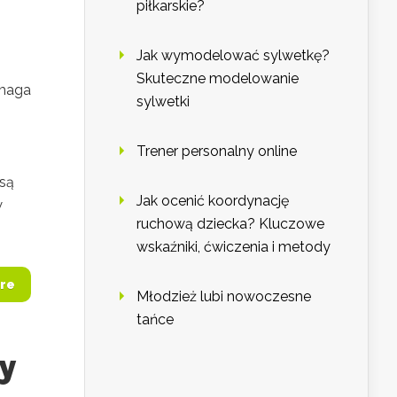
piłkarskie?
Jak wymodelować sylwetkę?
Skuteczne modelowanie
zmaga
sylwetki
Trener personalny online
 są
Jak ocenić koordynację
w
ruchową dziecka? Kluczowe
wskaźniki, ćwiczenia i metody
re
Młodzież lubi nowoczesne
tańce
y