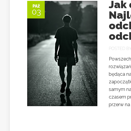
Jak
PAŹ
03
Najl
odc
odc
POSTED B
Powszechn
rozwiązań
będąca na
zapoczątk
samym na 
czasem pr
przerw na 