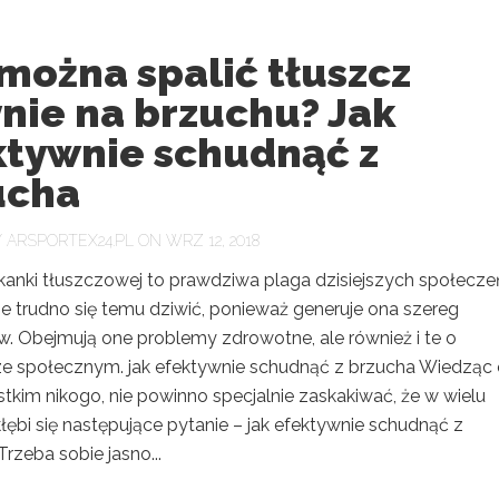
można spalić tłuszcz
nie na brzuchu? Jak
ktywnie schudnąć z
ucha
Y
ARSPORTEX24.PL
ON WRZ 12, 2018
kanki tłuszczowej to prawdziwa plaga dzisiejszych społecze
e trudno się temu dziwić, ponieważ generuje ona szereg
. Obejmują one problemy zdrowotne, ale również i te o
ze społecznym. jak efektywnie schudnąć z brzucha Wiedząc
tkim nikogo, nie powinno specjalnie zaskakiwać, że w wielu
ębi się następujące pytanie – jak efektywnie schudnąć z
rzeba sobie jasno...