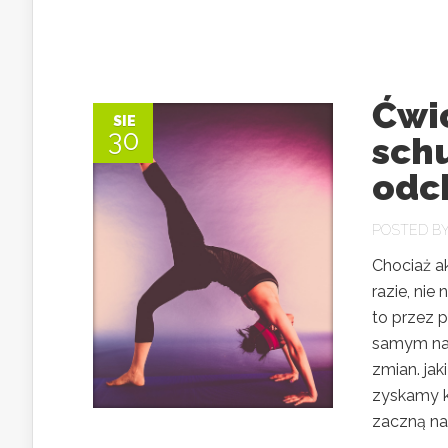
Ćwi
SIE
30
schu
odc
POSTED B
Chociaż a
razie, ni
to przez 
samym nal
zmian. jak
zyskamy k
zaczną nas