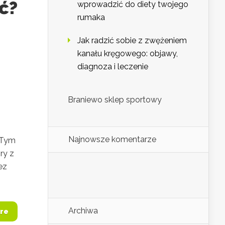
ć?
wprowadzić do diety twojego
rumaka
Jak radzić sobie z zwężeniem
kanału kręgowego: objawy,
diagnoza i leczenie
Braniewo sklep sportowy
Najnowsze komentarze
 Tym
ry z
ez
Archiwa
re