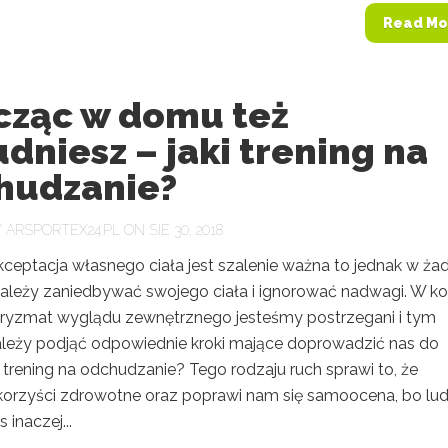
Read Mo
cząc w domu też
dniesz – jaki trening na
hudzanie?
Y
ARSPORTEX24.PL
ON SIE 30, 2018
kceptacja własnego ciała jest szalenie ważna to jednak w ż
e należy zaniedbywać swojego ciała i ignorować nadwagi. W k
pryzmat wyglądu zewnętrznego jesteśmy postrzegani i tym
eży podjąć odpowiednie kroki mające doprowadzić nas do
i trening na odchudzanie? Tego rodzaju ruch sprawi to, że
orzyści zdrowotne oraz poprawi nam się samoocena, bo lud
 inaczej...