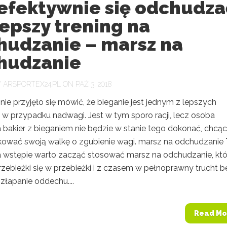
 efektywnie się odchudza
epszy trening na
hudzanie – marsz na
hudzanie
Y
ARSPORTEX24.PL
ON PAŹ 3, 2018
ie przyjęło się mówić, że bieganie jest jednym z lepszych
 w przypadku nadwagi. Jest w tym sporo racji, lecz osoba
 bakier z bieganiem nie będzie w stanie tego dokonać, chcąc
ować swoją walkę o zgubienie wagi. marsz na odchudzanie
wstępie warto zacząć stosować marsz na odchudzanie, któ
zebieżki się w przebieżki i z czasem w pełnoprawny trucht b
złapanie oddechu....
Read Mo