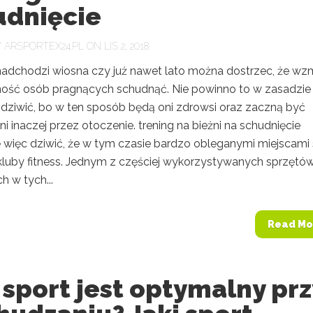
udnięcie
Y
ARSPORTEX24.PL
ON LIS 2, 2018
 nadchodzi wiosna czy już nawet lato można dostrzec, że w
ność osób pragnących schudnąć. Nie powinno to w zasadzie
e dziwić, bo w ten sposób będą oni zdrowsi oraz zaczną być
i inaczej przez otoczenie. trening na bieżni na schudnięcie
ę więc dziwić, że w tym czasie bardzo obleganymi miejscami
i kluby fitness. Jednym z częściej wykorzystywanych sprzętó
 w tych...
Read Mo
 sport jest optymalny prz