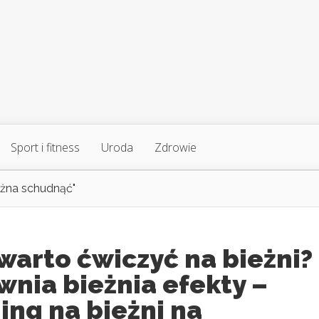
Sport i fitness
Uroda
Zdrowie
żna schudnąć"
warto ćwiczyć na bieżni?
wnia bieżnia efekty –
ing na bieżni na