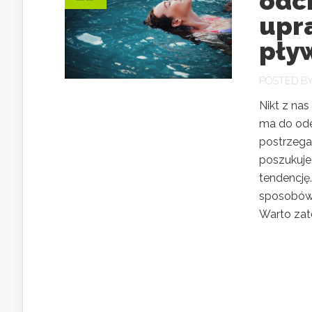
odc
upr
pły
POSTED B
Nikt z nas
ma do ode
postrzegan
poszukuje
tendencję
sposobów 
Warto zate