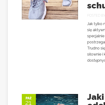
sch
POSTED B
Jak tylko
się aktyw
specjalni
postrzegan
Trudno si
siłownie 
dostępnych
Jaki
PAŹ
21