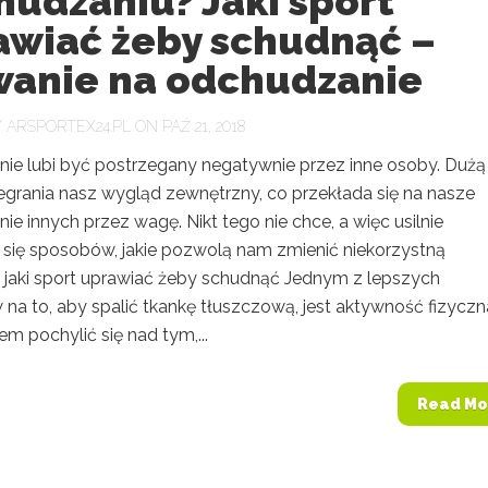
hudzaniu? Jaki sport
awiać żeby schudnąć –
wanie na odchudzanie
Y
ARSPORTEX24.PL
ON PAŹ 21, 2018
 nie lubi być postrzegany negatywnie przez inne osoby. Dużą
grania nasz wygląd zewnętrzny, co przekłada się na nasze
ie innych przez wagę. Nikt tego nie chce, a więc usilnie
 się sposobów, jakie pozwolą nam zmienić niekorzystną
. jaki sport uprawiać żeby schudnąć Jednym z lepszych
na to, aby spalić tkankę tłuszczową, jest aktywność fizyczn
m pochylić się nad tym,...
Read Mo