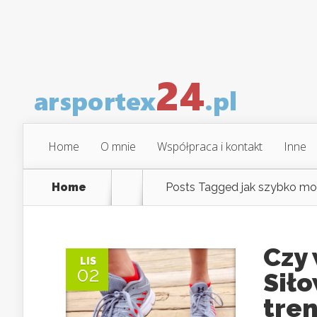
Home
O mnie
Współpraca i kontakt
Inne
Home
Posts Tagged
jak szybko mo
Czy 
LIS
02
Siło
tren