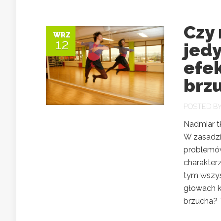
Czy 
WRZ
12
jedy
efe
brz
POSTED B
Nadmiar t
W zasadzi
problemów
charakter
tym wszys
głowach kł
brzucha? T