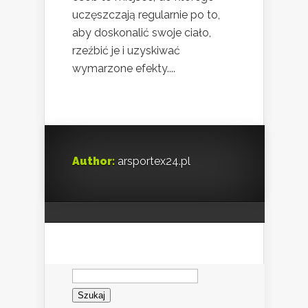
uczęszczają regularnie po to,
aby doskonalić swoje ciało,
rzeźbić je i uzyskiwać
wymarzone efekty....
Author:
arsportex24.pl
Szukaj: