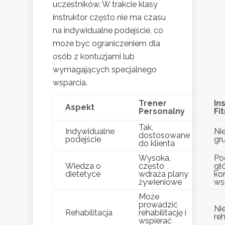
uczestników. W trakcie klasy
instruktor często nie ma czasu
na indywidualne podejście, co
może być ograniczeniem dla
osób z kontuzjami lub
wymagających specjalnego
wsparcia.
Trener
In
Aspekt
Personalny
Fi
Tak,
Indywidualne
Nie
dostosowane
podejście
gr
do klienta
Wysoka,
Po
Wiedza o
często
gł
dietetyce
wdraża plany
ko
żywieniowe
ws
Może
prowadzić
Ni
Rehabilitacja
rehabilitację i
reh
wspierać